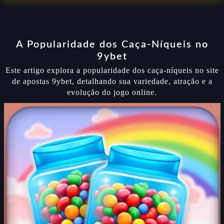
A Popularidade dos Caça-Níqueis no
9ybet
Este artigo explora a popularidade dos caça-níqueis no site
de apostas 9ybet, detalhando sua variedade, atração e a
evolução do jogo online.