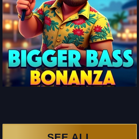
SEE ALL