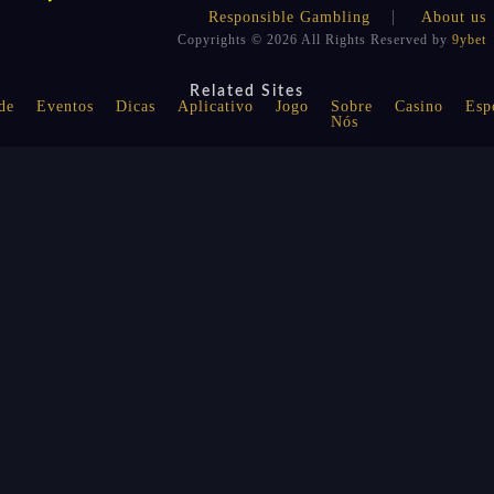
Responsible Gambling
About us
Copyrights © 2026 All Rights Reserved by
9ybet
Related Sites
de
Eventos
Dicas
Aplicativo
Jogo
Sobre
Casino
Esp
Nós