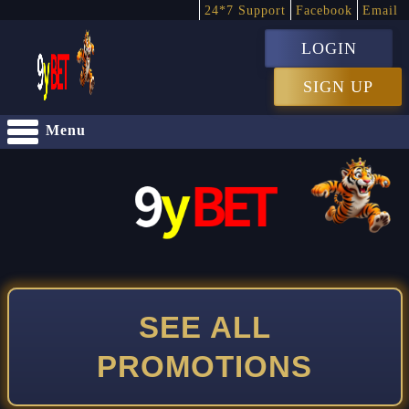
24*7 Support
Facebook
Email
LOGIN
SIGN UP
Menu
SEE ALL
PROMOTIONS