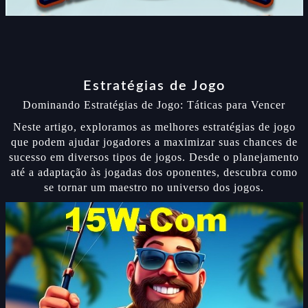
Estratégias de Jogo
Dominando Estratégias de Jogo: Táticas para Vencer
Neste artigo, exploramos as melhores estratégias de jogo
que podem ajudar jogadores a maximizar suas chances de
sucesso em diversos tipos de jogos. Desde o planejamento
até a adaptação às jogadas dos oponentes, descubra como
se tornar um maestro no universo dos jogos.