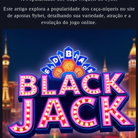
Este artigo explora a popularidade dos caça-níqueis no site
de apostas 9ybet, detalhando sua variedade, atração e a
evolução do jogo online.