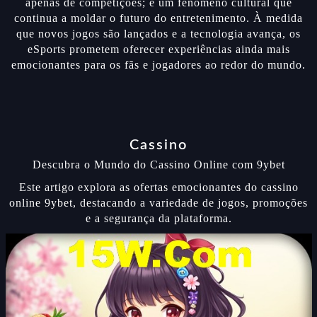
apenas de competições; é um fenômeno cultural que
continua a moldar o futuro do entretenimento. À medida
que novos jogos são lançados e a tecnologia avança, os
eSports prometem oferecer experiências ainda mais
emocionantes para os fãs e jogadores ao redor do mundo.
Cassino
Descubra o Mundo do Cassino Online com 9ybet
Este artigo explora as ofertas emocionantes do cassino
online 9ybet, destacando a variedade de jogos, promoções
e a segurança da plataforma.