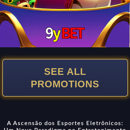
SEE ALL
PROMOTIONS
A Ascensão dos Esportes Eletrônicos: