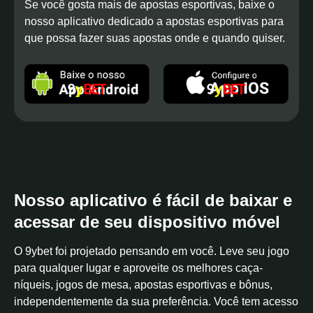
Se você gosta mais de apostas esportivas, baixe o
nosso aplicativo dedicado a apostas esportivas para
que possa fazer suas apostas onde e quando quiser.
Nosso aplicativo é fácil de baixar e
acessar de seu dispositivo móvel
O 9ybet foi projetado pensando em você. Leve seu jogo
para qualquer lugar e aproveite os melhores caça-
níqueis, jogos de mesa, apostas esportivas e bônus,
independentemente da sua preferência. Você tem acesso