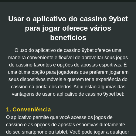
Usar o aplicativo do cassino 9ybet
para jogar oferece vários
benefícios
O uso do aplicativo de cassino 9ybet oferece uma
maneira conveniente e flexível de aproveitar seus jogos
de cassino favoritos e opções de apostas esportivas. É
uma ótima opção para jogadores que preferem jogar em
seus dispositivos móveis e querem ter a experiência do
cassino na ponta dos dedos. Aqui estão algumas das
vantagens de usar o aplicativo de cassino 9ybet bet:
1. Conveniência
O aplicativo permite que você acesse os jogos de
cassino e as opções de apostas esportivas diretamente
do seu smartphone ou tablet. Você pode jogar a qualquer