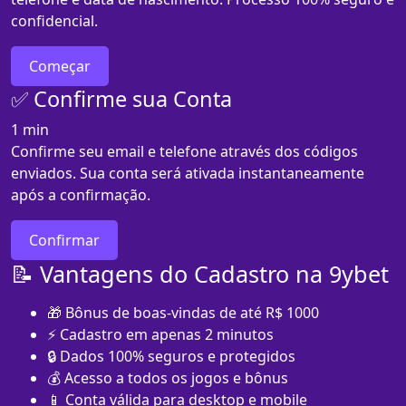
confidencial.
Começar
✅ Confirme sua Conta
1 min
Confirme seu email e telefone através dos códigos
enviados. Sua conta será ativada instantaneamente
após a confirmação.
Confirmar
📝 Vantagens do Cadastro na 9ybet
🎁 Bônus de boas-vindas de até R$ 1000
⚡ Cadastro em apenas 2 minutos
🔒 Dados 100% seguros e protegidos
💰 Acesso a todos os jogos e bônus
📱 Conta válida para desktop e mobile