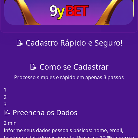
📝 Cadastro Rápido e Seguro!
📝 Como se Cadastrar
Processo simples e rápido em apenas 3 passos
1
2
3
📝 Preencha os Dados
2 min
Informe seus dados pessoais básicos: nome, email,
telefone e data de nascimento. Processo 100% seguro e